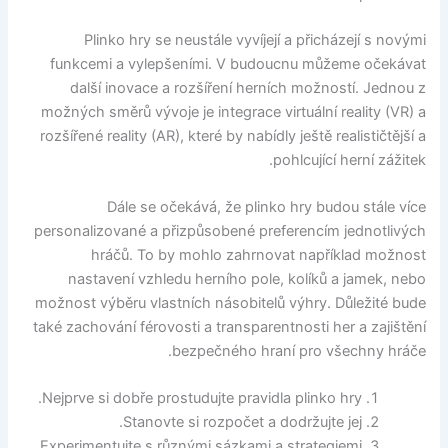
Plinko hry se neustále vyvíjejí a přicházejí s novými
funkcemi a vylepšeními. V budoucnu můžeme očekávat
další inovace a rozšíření herních možností. Jednou z
možných směrů vývoje je integrace virtuální reality (VR) a
rozšířené reality (AR), které by nabídly ještě realističtější a
pohlcující herní zážitek.
Dále se očekává, že plinko hry budou stále více
personalizované a přizpůsobené preferencím jednotlivých
hráčů. To by mohlo zahrnovat například možnost
nastavení vzhledu herního pole, kolíků a jamek, nebo
možnost výběru vlastních násobitelů výhry. Důležité bude
také zachování férovosti a transparentnosti her a zajištění
bezpečného hraní pro všechny hráče.
Nejprve si dobře prostudujte pravidla plinko hry.
Stanovte si rozpočet a dodržujte jej.
Experimentujte s různými sázkami a strategiemi.