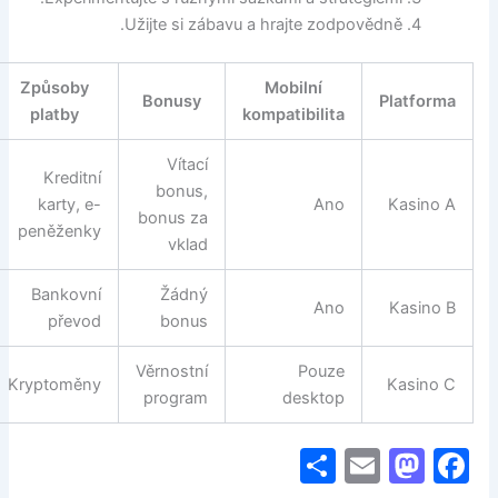
Užijte si zábavu a hrajte zodpovědně.
Způsoby
Mobilní
Bonusy
Platforma
platby
kompatibilita
Vítací
Kreditní
bonus,
karty, e-
Ano
Kasino A
bonus za
peněženky
vklad
Bankovní
Žádný
Ano
Kasino B
převod
bonus
Věrnostní
Pouze
Kryptoměny
Kasino C
program
desktop
S
E
M
F