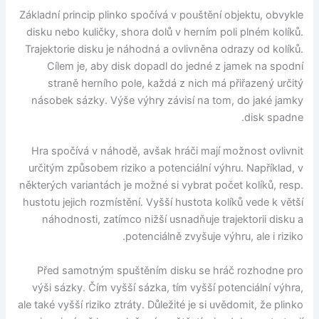
Základní princip plinko spočívá v pouštění objektu, obvykle
disku nebo kuličky, shora dolů v herním poli plném kolíků.
Trajektorie disku je náhodná a ovlivněna odrazy od kolíků.
Cílem je, aby disk dopadl do jedné z jamek na spodní
straně herního pole, každá z nich má přiřazený určitý
násobek sázky. Výše výhry závisí na tom, do jaké jamky
disk spadne.
Hra spočívá v náhodě, avšak hráči mají možnost ovlivnit
určitým způsobem riziko a potenciální výhru. Například, v
některých variantách je možné si vybrat počet kolíků, resp.
hustotu jejich rozmístění. Vyšší hustota kolíků vede k větší
náhodnosti, zatímco nižší usnadňuje trajektorii disku a
potenciálně zvyšuje výhru, ale i riziko.
Před samotným spuštěním disku se hráč rozhodne pro
výši sázky. Čím vyšší sázka, tím vyšší potenciální výhra,
ale také vyšší riziko ztráty. Důležité je si uvědomit, že plinko