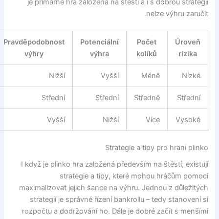
je primárně hra založená na štěstí a i s dobrou strategií
nelze výhru zaručit.
Pravděpodobnost
Potenciální
Počet
Úroveň
výhry
výhra
kolíků
rizika
Nižší
Vyšší
Méně
Nízké
Střední
Střední
Středně
Střední
Vyšší
Nižší
Více
Vysoké
Strategie a tipy pro hraní plinko
I když je plinko hra založená především na štěstí, existují
strategie a tipy, které mohou hráčům pomoci
maximalizovat jejich šance na výhru. Jednou z důležitých
strategií je správné řízení bankrollu – tedy stanovení si
rozpočtu a dodržování ho. Dále je dobré začít s menšími