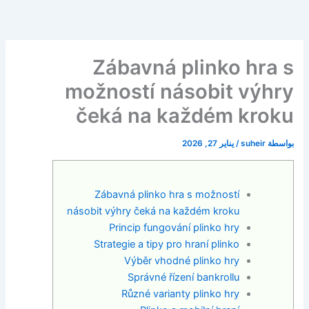
طي
ى
محتوى
Zábavná plinko hra s
možností násobit výhry
čeká na každém kroku
بواسطة
suheir
/
يناير 27, 2026
Zábavná plinko hra s možností
násobit výhry čeká na každém kroku
Princip fungování plinko hry
Strategie a tipy pro hraní plinko
Výběr vhodné plinko hry
Správné řízení bankrollu
Různé varianty plinko hry