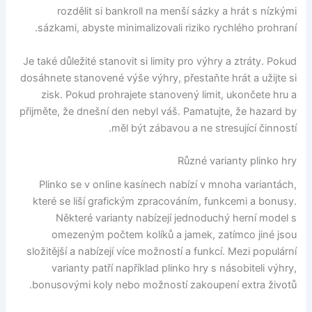
rozdělit si bankroll na menší sázky a hrát s nízkými
sázkami, abyste minimalizovali riziko rychlého prohraní.
Je také důležité stanovit si limity pro výhry a ztráty. Pokud
dosáhnete stanovené výše výhry, přestaňte hrát a užijte si
zisk. Pokud prohrajete stanovený limit, ukončete hru a
přijměte, že dnešní den nebyl váš. Pamatujte, že hazard by
měl být zábavou a ne stresující činností.
Různé varianty plinko hry
Plinko se v online kasínech nabízí v mnoha variantách,
které se liší grafickým zpracováním, funkcemi a bonusy.
Některé varianty nabízejí jednoduchý herní model s
omezeným počtem kolíků a jamek, zatímco jiné jsou
složitější a nabízejí více možností a funkcí. Mezi populární
varianty patří například plinko hry s násobiteli výhry,
bonusovými koly nebo možností zakoupení extra životů.